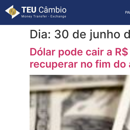
PA
Dia:
30 de junho 
Dólar pode cair a R
recuperar no fim do 