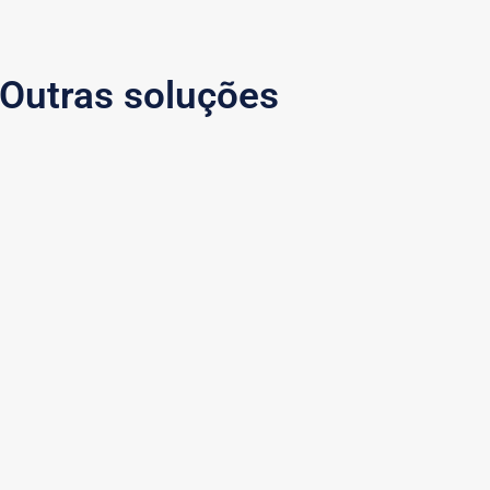
Outras soluções
Pa
HL Express
Int
gilidade e segurança.
Tenha agili
pagar suas 