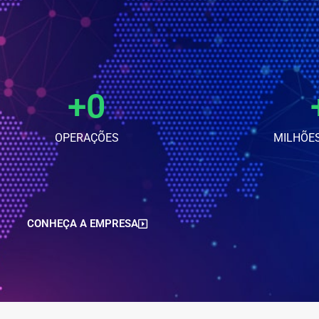
+
0
OPERAÇÕES
MILHÕE
CONHEÇA A EMPRESA