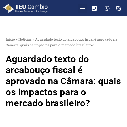
PARA VOCÊ
PARA EMPRESAS
Início
»
Notícias
»
Aguardado texto do arcabouço fiscal é aprovado na
Câmara: quais os impactos para o mercado brasileiro?
Aguardado texto do
arcabouço fiscal é
aprovado na Câmara: quais
os impactos para o
mercado brasileiro?