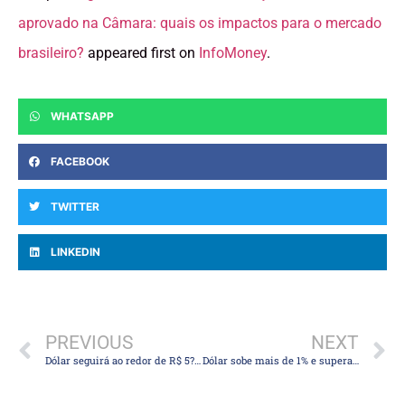
aprovado na Câmara: quais os impactos para o mercado
brasileiro?
appeared first on
InfoMoney
.
WHATSAPP
FACEBOOK
TWITTER
LINKEDIN
PREVIOUS
NEXT
Dólar seguirá ao redor de R$ 5? O que esperar após moeda americana quase “estacionar” neste patamar
Dólar sobe mais de 1% e supera os R$ 5, com atenções voltadas para impasse sobre teto da dívida nos EUA