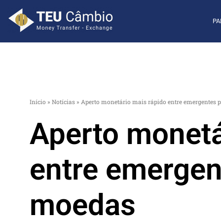
PA
Início
»
Notícias
»
Aperto monetário mais rápido entre emergentes 
Aperto monetá
entre emergen
moedas