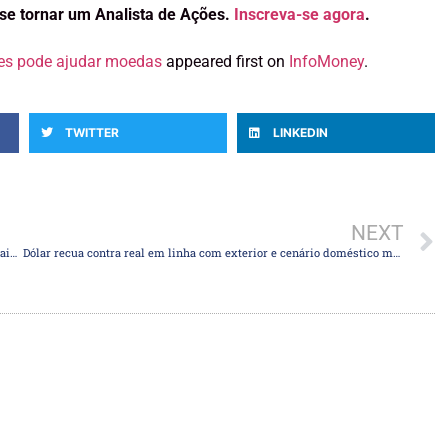
se tornar um Analista de Ações.
Inscreva-se agora
.
tes pode ajudar moedas
appeared first on
InfoMoney
.
TWITTER
LINKEDIN
NEXT
Dólar salta com sinalização dura de autoridade do Fed após cair abaixo de R$ 5,00
Dólar recua contra real em linha com exterior e cenário doméstico mais favorável