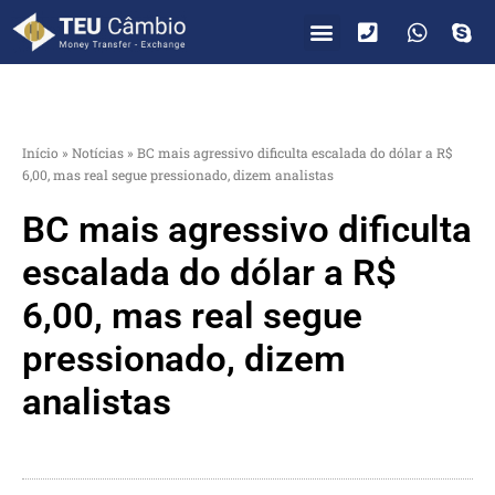
PARA VOCÊ
PARA EMPRESAS
Início
»
Notícias
»
BC mais agressivo dificulta escalada do dólar a R$
6,00, mas real segue pressionado, dizem analistas
BC mais agressivo dificulta
escalada do dólar a R$
6,00, mas real segue
pressionado, dizem
analistas