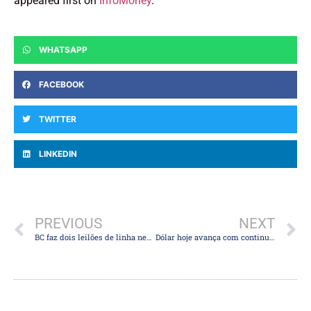
appeared first on
InfoMoney
.
WHATSAPP
FACEBOOK
TWITTER
LINKEDIN
PREVIOUS
NEXT
BC faz dois leilões de linha nesta 4ª com oferta total de US$ 4 bi, após cancelamento
Dólar hoje avança com continuação de “Trump trade” e opera acima dos R$ 5,80