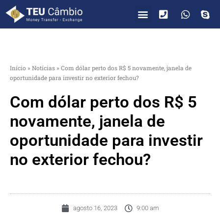
PARA VOCÊ
PARA EMPRESAS
Início
»
Notícias
»
Com dólar perto dos R$ 5 novamente, janela de
oportunidade para investir no exterior fechou?
Com dólar perto dos R$ 5
novamente, janela de
oportunidade para investir
no exterior fechou?
agosto 16, 2023
9:00 am