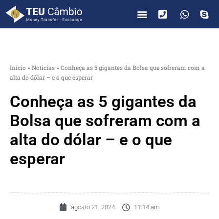
PARA VOCÊ
PARA EMPRESAS
Início
»
Notícias
»
Conheça as 5 gigantes da Bolsa que sofreram com a
alta do dólar – e o que esperar
Conheça as 5 gigantes da
Bolsa que sofreram com a
alta do dólar – e o que
esperar
agosto 21, 2024
11:14 am