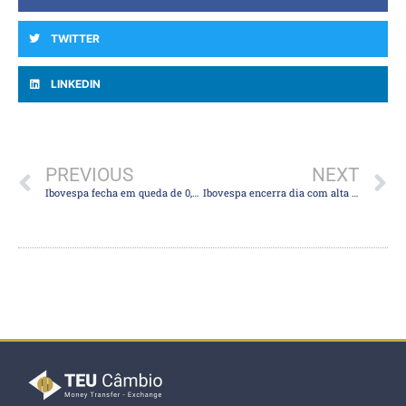
TWITTER
LINKEDIN
PREVIOUS
NEXT
Ibovespa fecha em queda de 0,82% com pressão do exterior e à espera de Powell; dólar tem leve alta e volta para R$ 5
Ibovespa encerra dia com alta de 1,73% e recupera os 114 mil pontos, com alívio na curva de juros