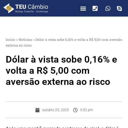
PARA VOCÊ
PARA EMPRESAS
Início
»
Notícias
»
Dólar à vista sobe 0,16% e volta a R$ 5,00 com aversão
externa ao risco
Dólar à vista sobe 0,16% e
volta a R$ 5,00 com
aversão externa ao risco
outubro 25, 2023
9:32 pm