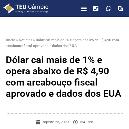
PARA VOCÊ
PARA EMPRESAS
Início
»
Notícias
»
Dólar cai mais de 1% e opera abaixo de R$ 4,90 com
arcabouço fiscal aprovado e dados dos EUA
Dólar cai mais de 1% e
opera abaixo de R$ 4,90
com arcabouço fiscal
aprovado e dados dos EUA
agosto 23, 2023
3:41 pm