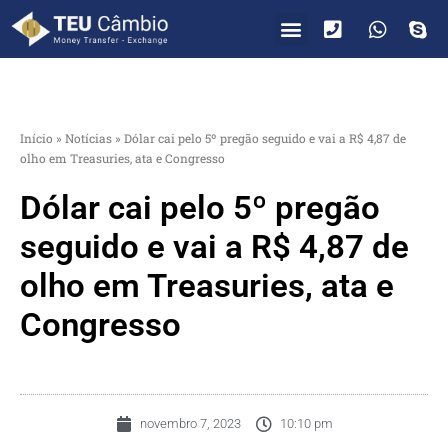
PARA VOCÊ
PARA EMPRESAS
Início
»
Notícias
»
Dólar cai pelo 5º pregão seguido e vai a R$ 4,87 de
olho em Treasuries, ata e Congresso
Dólar cai pelo 5º pregão
seguido e vai a R$ 4,87 de
olho em Treasuries, ata e
Congresso
novembro 7, 2023
10:10 pm