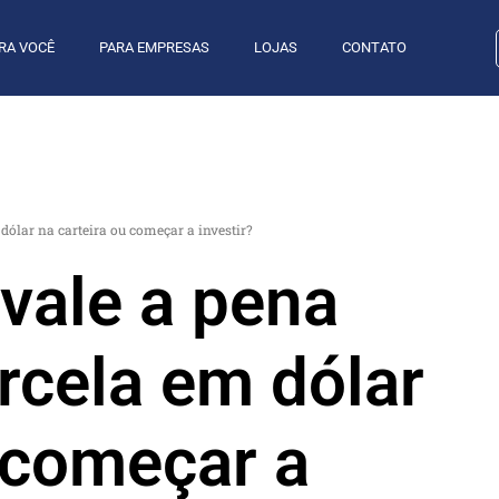
RA VOCÊ
PARA EMPRESAS
LOJAS
CONTATO
dólar na carteira ou começar a investir?
 vale a pena
rcela em dólar
u começar a