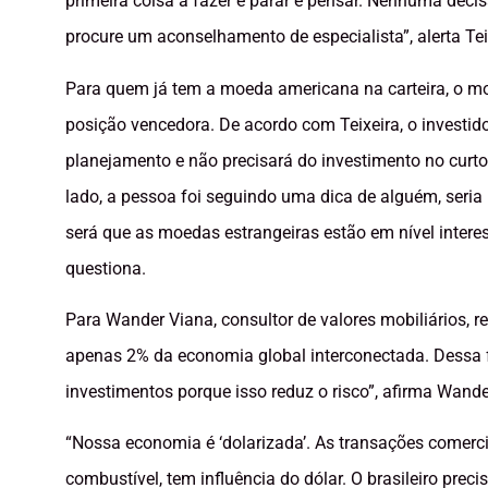
primeira coisa a fazer é parar e pensar. Nenhuma deci
procure um aconselhamento de especialista”, alerta Tei
Para quem já tem a moeda americana na carteira, o mo
posição vencedora. De acordo com Teixeira, o investid
planejamento e não precisará do investimento no curto
lado, a pessoa foi seguindo uma dica de alguém, seria
será que as moedas estrangeiras estão em nível intere
questiona.
Para Wander Viana, consultor de valores mobiliários, r
apenas 2% da economia global interconectada. Dessa f
investimentos porque isso reduz o risco”, afirma Wande
“Nossa economia é ‘dolarizada’. As transações comerci
combustível, tem influência do dólar. O brasileiro pre