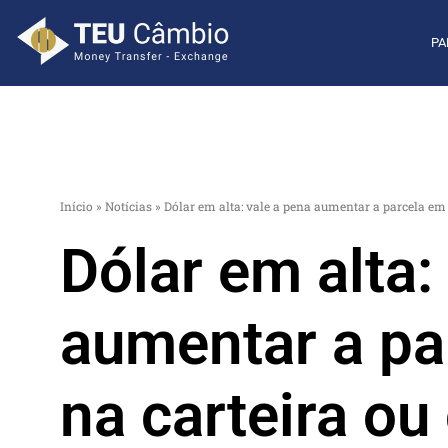
PA
Início
»
Notícias
»
Dólar em alta: vale a pena aumentar a parcela em 
Dólar em alta:
aumentar a pa
na carteira o