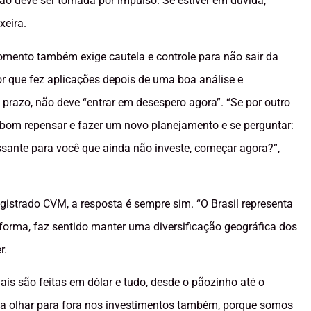
são deve ser tomada por impulso. Se estiver em dúvida,
xeira.
mento também exige cautela e controle para não sair da
or que fez aplicações depois de uma boa análise e
 prazo, não deve “entrar em desespero agora”. “Se por outro
 bom repensar e fazer um novo planejamento e se perguntar:
ssante para você que ainda não investe, começar agora?”,
egistrado CVM, a resposta é sempre sim. “O Brasil representa
orma, faz sentido manter uma diversificação geográfica dos
r.
ais são feitas em dólar e tudo, desde o pãozinho até o
cisa olhar para fora nos investimentos também, porque somos