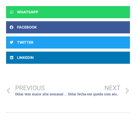
WHATSAPP
FACEBOOK
TWITTER
LINKEDIN
PREVIOUS
NEXT
Dólar tem maior alta semanal desde março com Fed; Brasília segue no radar
Dólar fecha em queda com atuação de exportadores e “hedge” no mercado futuro