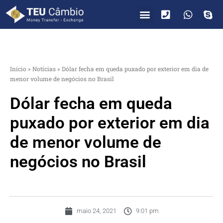
PARA VOCÊ
PARA EMPRESAS
Início
»
Notícias
»
Dólar fecha em queda puxado por exterior em dia de
menor volume de negócios no Brasil
Dólar fecha em queda
puxado por exterior em dia
de menor volume de
negócios no Brasil
maio 24, 2021
9:01 pm