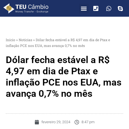
PARA VOCÊ
PARA EMPRESAS
Início
»
Notícias
»
Dólar fecha estável a R$ 4,97 em dia de Ptax e
inflação PCE nos EUA, mas avança 0,7% no mês
Dólar fecha estável a R$
4,97 em dia de Ptax e
inflação PCE nos EUA, mas
avança 0,7% no mês
fevereiro 29, 2024
8:47 pm