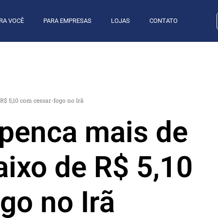
RA VOCÊ
PARA EMPRESAS
LOJAS
CONTATO
R$ 5,10 com cessar-fogo no Irã
spenca mais de
aixo de R$ 5,10
go no Irã