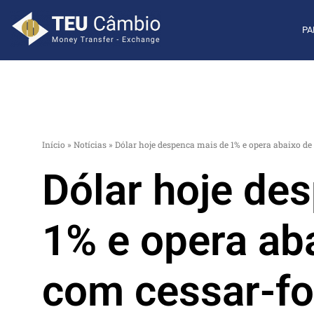
PA
Início
»
Notícias
»
Dólar hoje despenca mais de 1% e opera abaixo de 
Dólar hoje de
1% e opera ab
com cessar-fo