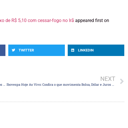
xo de R$ 5,10 com cessar-fogo no Irã
appeared first on
TWITTER
LINKEDIN
NEXT
Ibovespa Hoje Ao Vivo: Confira o que movimenta Bolsa, Dólar e Juros nesta quarta
Ibovespa Hoje Ao Vivo: Confira o que movimenta Bolsa, Dólar e Juros nesta quinta