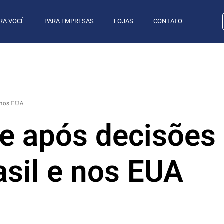
RA VOCÊ
PARA EMPRESAS
LOJAS
CONTATO
e nos EUA
be após decisões
asil e nos EUA