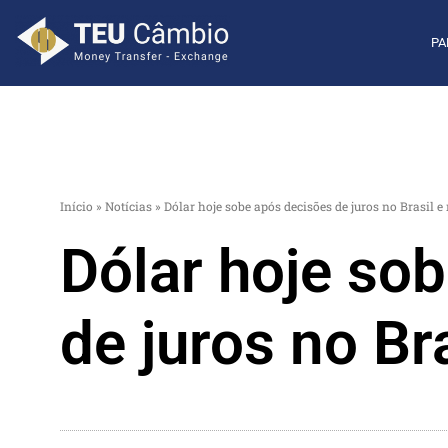
PA
Início
»
Notícias
»
Dólar hoje sobe após decisões de juros no Brasil 
Dólar hoje so
de juros no Br