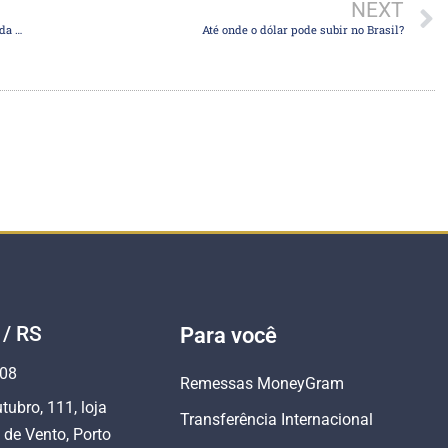
NEXT
Mesmo com 2T24 mais fraco, Petrobras deve pagar dividendos ainda fortes, diz analista
Até onde o dólar pode subir no Brasil?
 / RS
Para você
808
Remessas MoneyGram
tubro, 111, loja
Transferência Internacional
 de Vento, Porto