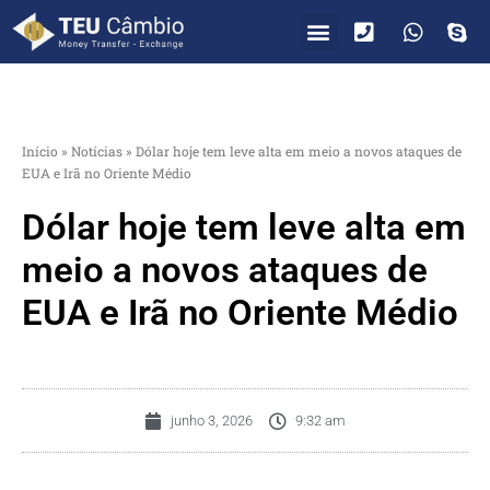
PARA VOCÊ
PARA EMPRESAS
Início
»
Notícias
»
Dólar hoje tem leve alta em meio a novos ataques de
EUA e Irã no Oriente Médio
Dólar hoje tem leve alta em
meio a novos ataques de
EUA e Irã no Oriente Médio
junho 3, 2026
9:32 am