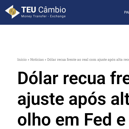
PA
Início
»
Notícias
»
Dólar recua frente ao real com ajuste após alta r
Dólar recua fr
ajuste após al
olho em Fed 