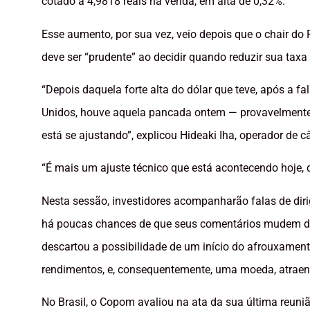
cotado a 4,9818 reais na venda, em alta de 0,32%.
Esse aumento, por sua vez, veio depois que o chair do
deve ser “prudente” ao decidir quando reduzir sua taxa 
“Depois daquela forte alta do dólar que teve, após a f
Unidos, houve aquela pancada ontem — provavelmente b
está se ajustando”, explicou Hideaki Iha, operador de c
“É mais um ajuste técnico que está acontecendo hoje, d
Nesta sessão, investidores acompanharão falas de diri
há poucas chances de que seus comentários mudem de f
descartou a possibilidade de um início do afrouxame
rendimentos, e, consequentemente, uma moeda, atraen
No Brasil, o Copom avaliou na ata da sua última reun