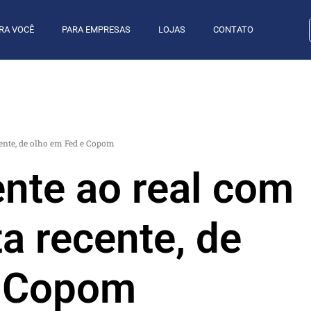
RA VOCÊ
PARA EMPRESAS
LOJAS
CONTATO
ecente, de olho em Fed e Copom
ente ao real com
ta recente, de
e Copom