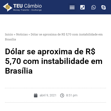
PARA VOCÊ
PARA EMPRESAS
Início
»
Notícias
»
Dólar se aproxima de R$ 5,70 com instabilidade em
Brasília
Dólar se aproxima de R$
5,70 com instabilidade em
Brasília
abril 9, 2021
8:51 pm