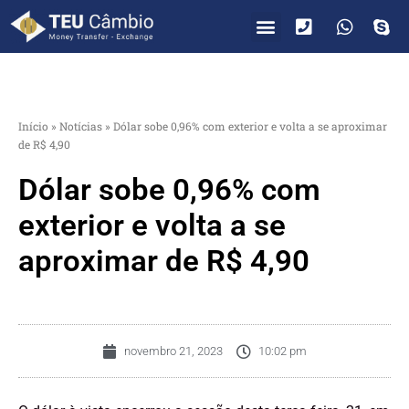
PARA VOCÊ
PARA EMPRESAS
Início
»
Notícias
»
Dólar sobe 0,96% com exterior e volta a se aproximar
de R$ 4,90
Dólar sobe 0,96% com
exterior e volta a se
aproximar de R$ 4,90
novembro 21, 2023
10:02 pm