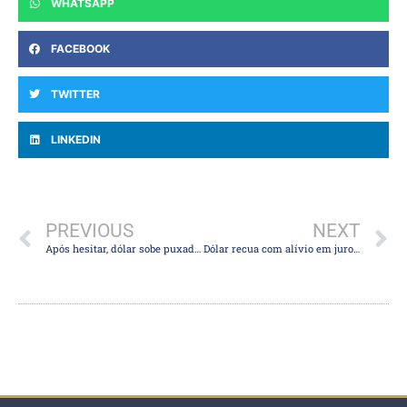
WHATSAPP
FACEBOOK
TWITTER
LINKEDIN
PREVIOUS
NEXT
Após hesitar, dólar sobe puxado por importador e empresas para remessas ao exterior
Dólar recua com alívio em juros futuros e de Treasuries e por sinais de Campos Neto