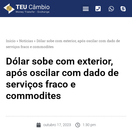
PARA VOCÊ
PARA EMPRESAS
Início
»
Notícias
»
Dólar sobe com exterior, após oscilar com dado de
serviços fraco e commodites
Dólar sobe com exterior,
após oscilar com dado de
serviços fraco e
commodites
outubro 17, 2023
1:30 pm