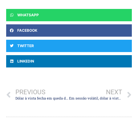
WHATSAPP
FACEBOOK
TWITTER
LINKEDIN
PREVIOUS
NEXT
Dólar à vista fecha em queda de 1,01%, ao menor valor no mês, com apetite global ao risco
Em sessão volátil, dólar à vista encerra a R$ 5,0353, em baixa de 0,04%