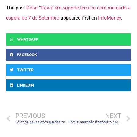
The post
Dólar “trava” em suporte técnico com mercado à
espera de 7 de Setembro
appeared first on
InfoMoney
.
WHATSAPP
FACEBOOK
TWITTER
LINKEDIN
PREVIOUS
NEXT
Dólar dá pausa após quedas recentes, enquanto mercado aguarda dados de emprego nos EUA
Focus: mercado financeiro prevê inflação maior, juros mais altos e PIB menor para 2021 e 2022