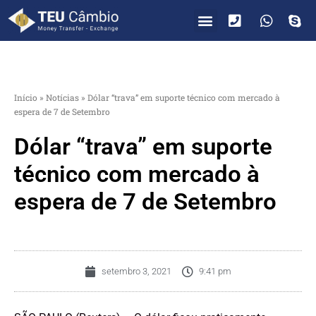
PARA VOCÊ
PARA EMPRESAS
Início
»
Notícias
»
Dólar “trava” em suporte técnico com mercado à
espera de 7 de Setembro
Dólar “trava” em suporte
técnico com mercado à
espera de 7 de Setembro
setembro 3, 2021
9:41 pm