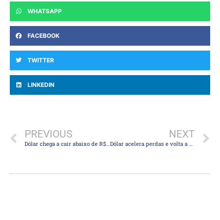
WHATSAPP
FACEBOOK
TWITTER
LINKEDIN
PREVIOUS
NEXT
Dólar chega a cair abaixo de R$ 5 pela primeira vez em mais de dois meses: moeda deve seguir em baixa?
Dólar acelera perdas e volta a operar abaixo de R$ 5 após dado de inflação nos EUA