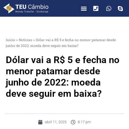
PARA VOCÊ
PARA EMPRESAS
Início
»
Notícias
»
Dólar vai a R$ 5 e fecha no menor patamar desde
junho de 2022: moeda deve seguir em baixa?
Dólar vai a R$ 5 e fecha no
menor patamar desde
junho de 2022: moeda
deve seguir em baixa?
abril 11, 2023
8:17 pm