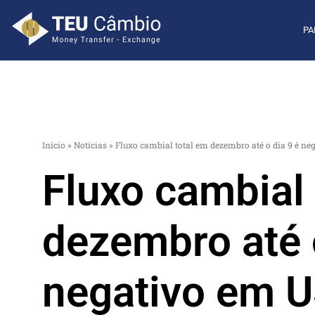
PA
Início
»
Notícias
»
Fluxo cambial total em dezembro até o dia 9 é ne
Fluxo cambial 
dezembro até 
negativo em U