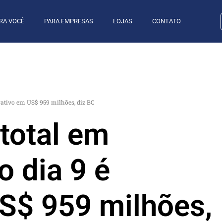
RA VOCÊ
PARA EMPRESAS
LOJAS
CONTATO
gativo em US$ 959 milhões, diz BC
total em
o dia 9 é
S$ 959 milhões,