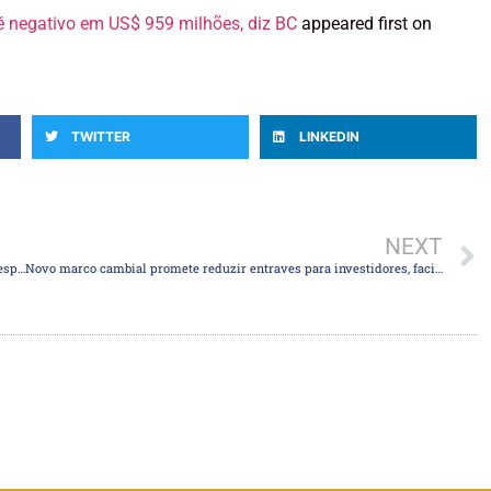
 é negativo em US$ 959 milhões, diz BC
appeared first on
TWITTER
LINKEDIN
NEXT
Marco cambial pode abrir caminho para ‘tinder do câmbio’, dizem especialistas
Novo marco cambial promete reduzir entraves para investidores, facilitar remessas e ampliar a concorrência