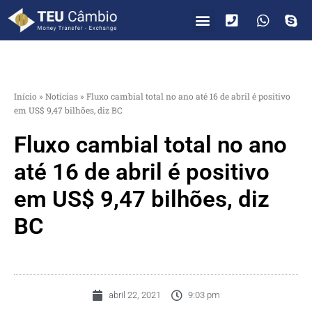
PARA VOCÊ
PARA EMPRESAS
Início
»
Notícias
»
Fluxo cambial total no ano até 16 de abril é positivo
em US$ 9,47 bilhões, diz BC
Fluxo cambial total no ano
até 16 de abril é positivo
em US$ 9,47 bilhões, diz
BC
abril 22, 2021
9:03 pm