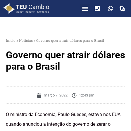
PARA VOCÊ
PARA EMPRESAS
Início
»
Notícias
»
Governo quer atrair dólares para o Brasil
Governo quer atrair dólares
para o Brasil
março 7, 2022
12:43 pm
O ministro da Economia, Paulo Guedes, estava nos EUA
quando anunciou a intenção do governo de zerar o