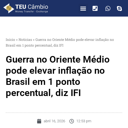
PARA VOCÊ
PARA EMPRESAS
Início
»
Notícias
»
Guerra no Oriente Médio pode elevar inflação no
Brasil em 1 ponto percentual, diz IFI
Guerra no Oriente Médio
pode elevar inflação no
Brasil em 1 ponto
percentual, diz IFI
abril 16, 2026
12:53 pm