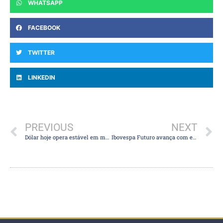
WHATSAPP
FACEBOOK
TWITTER
LINKEDIN
PREVIOUS
NEXT
Dólar hoje opera estável em meio a esperanças de acordo entre EUA e Irã
Ibovespa Futuro avança com expectativa de acordo no Oriente Médio