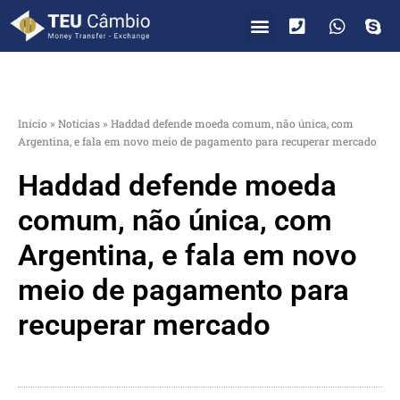
PARA VOCÊ
PARA EMPRESAS
Início
»
Notícias
»
Haddad defende moeda comum, não única, com
Argentina, e fala em novo meio de pagamento para recuperar mercado
Haddad defende moeda
comum, não única, com
Argentina, e fala em novo
meio de pagamento para
recuperar mercado