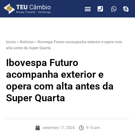
PARA VOCÊ
PARA EMPRESAS
Início
»
Notícias
»
Ibovespa Futuro acompanha exterior e opera com
alta antes da Super Quarta
Ibovespa Futuro
acompanha exterior e
opera com alta antes da
Super Quarta
setembro 17, 2024
9:15 am