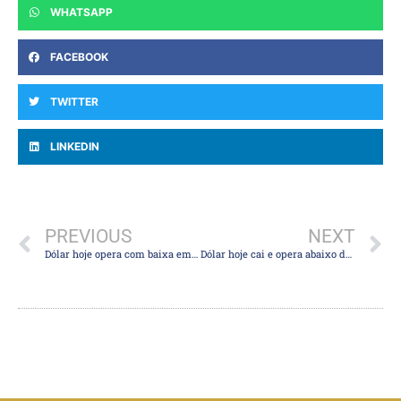
WHATSAPP
FACEBOOK
TWITTER
LINKEDIN
PREVIOUS
NEXT
Dólar hoje opera com baixa em linha com exterior antes de reuniões do Fed e do BC
Dólar hoje cai e opera abaixo dos R$ 5,50 com atenção a reuniões de Fed e BC