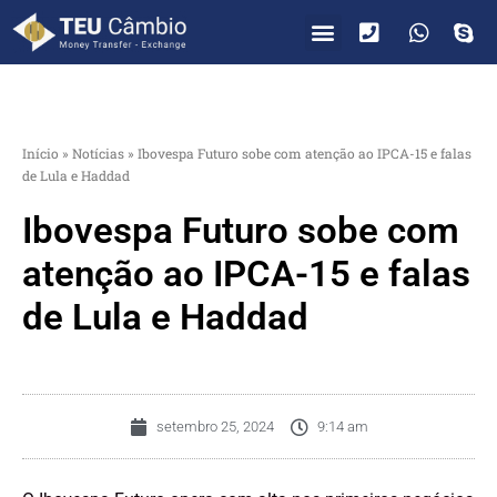
PARA VOCÊ
PARA EMPRESAS
Início
»
Notícias
»
Ibovespa Futuro sobe com atenção ao IPCA-15 e falas
de Lula e Haddad
Ibovespa Futuro sobe com
atenção ao IPCA-15 e falas
de Lula e Haddad
setembro 25, 2024
9:14 am