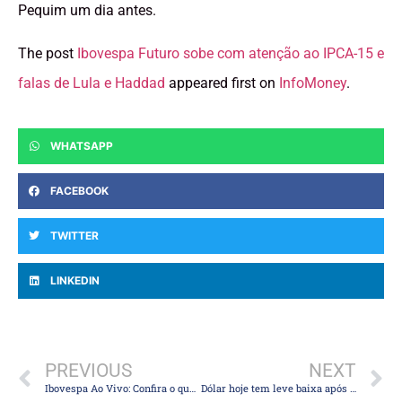
Pequim um dia antes.
The post
Ibovespa Futuro sobe com atenção ao IPCA-15 e
falas de Lula e Haddad
appeared first on
InfoMoney
.
WHATSAPP
FACEBOOK
TWITTER
LINKEDIN
PREVIOUS
NEXT
Ibovespa Ao Vivo: Confira o que movimenta Bolsa, Dólar e Juros nesta quarta
Dólar hoje tem leve baixa após dados de inflação no Brasil