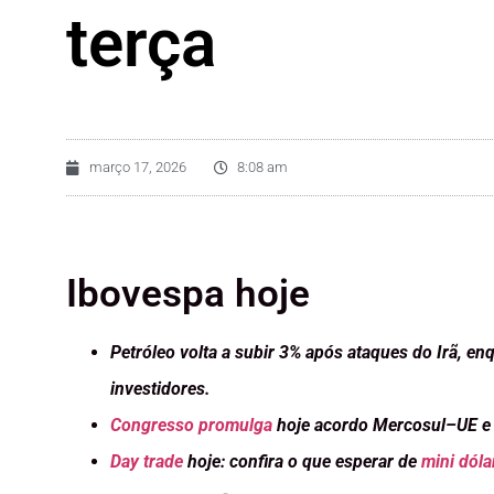
terça
março 17, 2026
8:08 am
Ibovespa hoje
Petróleo volta a subir 3% após ataques do Irã, 
investidores.
Congresso promulga
hoje acordo Mercosul–UE e co
Day trade
hoje: confira o que esperar de
mini dóla