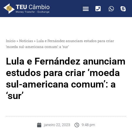
PARA VOCÊ
PARA EMPRESAS
Início
»
Notícias
»
Lula e Fernández anunciam estudos para criar
‘moeda sul-americana comum’: a ‘sur’
Lula e Fernández anunciam
estudos para criar ‘moeda
sul-americana comum’: a
‘sur’
janeiro 22, 2023
9:48 pm