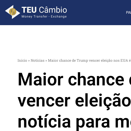
PA
Início
»
Notícias
»
Maior chance de Trump vencer eleição nos EUA é
Maior chance
vencer eleiçã
notícia para 