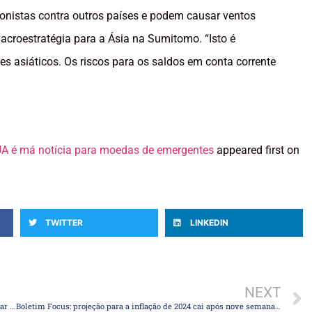
ionistas contra outros países e podem causar ventos
macroestratégia para a Ásia na Sumitomo. “Isto é
res asiáticos. Os riscos para os saldos em conta corrente
UA é má notícia para moedas de emergentes
appeared first on
TWITTER
LINKEDIN
NEXT
Trump tende a elevar favoritismo sobre Biden após atentado e agitar mercados
Boletim Focus: projeção para a inflação de 2024 cai após nove semanas de alta