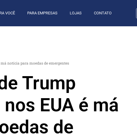
RA VOCÊ
PARA EMPRESAS
LOJAS
CONTATO
 má notícia para moedas de emergentes
 de Trump
o nos EUA é má
moedas de