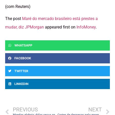
(com Reuters)
The post
Maré do mercado brasileiro está prestes a
mudar, diz JPMorgan
appeared first on
InfoMoney
.
WHATSAPP
FACEBOOK
TWITTER
LINKEDIN
PREVIOUS
NEXT
Moedas globais: dólar recua ante maioria das moedas, com dados dos EUA e ata do Fed
Cortes de despesas pelo governo sairão caros no âmbito político, diz analista