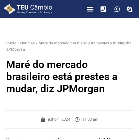
PARA VOCÊ
PARA EMPRESAS
Início
»
Notícias
»
Maré do mercado brasileiro está prestes a mudar, diz
JPMorgan
Maré do mercado
brasileiro está prestes a
mudar, diz JPMorgan
julho 4, 2024
11:00 am