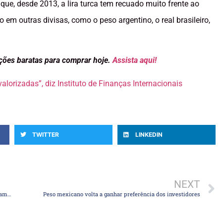
 que, desde 2013, a lira turca tem recuado muito frente ao
em outras divisas, como o peso argentino, o real brasileiro,
ações baratas para comprar hoje.
Assista aqui!
alorizadas”, diz Instituto de Finanças Internacionais
TWITTER
LINKEDIN
NEXT
Setor elétrico deve atrair novos ‘players’ com mudança em regra cambial para contratos
Peso mexicano volta a ganhar preferência dos investidores