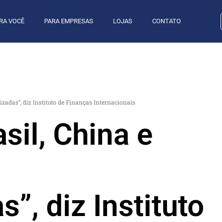
RA VOCÊ
PARA EMPRESAS
LOJAS
CONTATO
izadas”, diz Instituto de Finanças Internacionais
sil, China e
”, diz Instituto