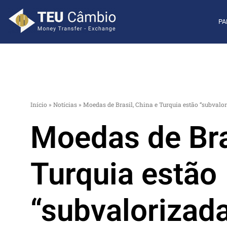
PA
Início
»
Notícias
»
Moedas de Brasil, China e Turquia estão “subvalor
Moedas de Bra
Turquia estão
“subvalorizadas