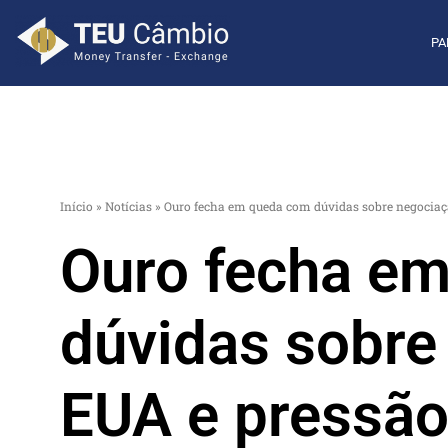
PA
Início
»
Notícias
»
Ouro fecha em queda com dúvidas sobre negociaç
Ouro fecha e
dúvidas sobre
EUA e pressão