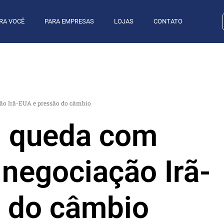
RA VOCÊ
PARA EMPRESAS
LOJAS
CONTATO
ão Irã-EUA e pressão do câmbio
m queda com
 negociação Irã-
 do câmbio