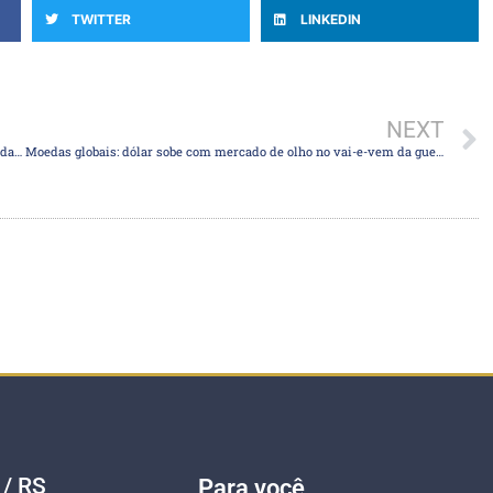
TWITTER
LINKEDIN
NEXT
Dólar fecha perto da estabilidade ante o real com EUA e Irã no foco das atenções
Moedas globais: dólar sobe com mercado de olho no vai-e-vem da guerra
 / RS
Para você