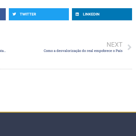
TWITTER
LINKEDIN
NEXT
Banco Central abre consulta pública sobre mudanças na regulamentação cambial
Como a desvalorização do real empobrece o País