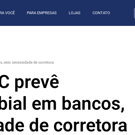
RA VOCÊ
PARA EMPRESAS
LOJAS
CONTATO
, sem necessidade de corretora
C prevê
ial em bancos,
de de corretora