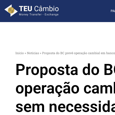
PA
Início
»
Notícias
»
Proposta do BC prevê operação cambial em bancos
Proposta do B
operação camb
sem necessida