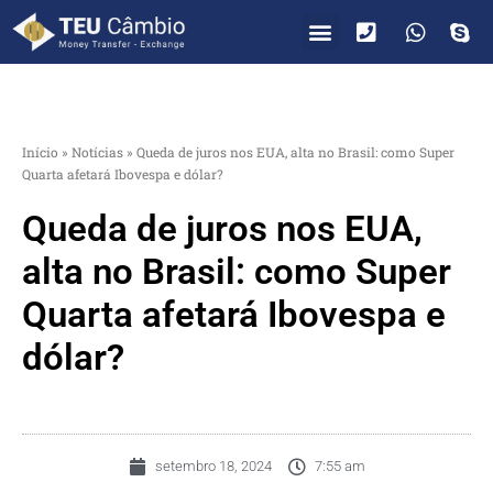
PARA VOCÊ
PARA EMPRESAS
Início
»
Notícias
»
Queda de juros nos EUA, alta no Brasil: como Super
Quarta afetará Ibovespa e dólar?
Queda de juros nos EUA,
alta no Brasil: como Super
Quarta afetará Ibovespa e
dólar?
setembro 18, 2024
7:55 am