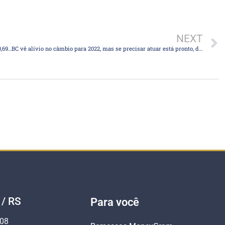
NEXT
Fluxo cambial total no ano até 24 de setembro é positivo em US$ 20,693 bilhões, diz BC
BC vê alívio no câmbio para 2022, mas se precisar atuar está pronto, diz Bruno Serra
 / RS
Para você
808