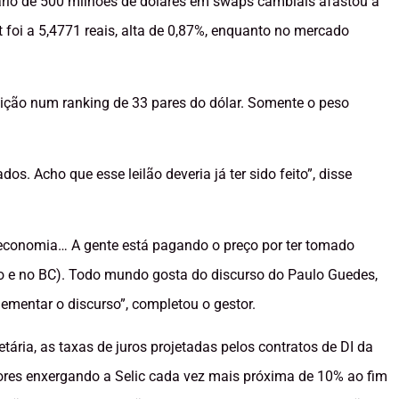
nário de 500 milhões de dólares em swaps cambiais afastou a
 foi a 5,4771 reais, alta de 0,87%, enquanto no mercado
sição num ranking de 33 pares do dólar. Somente o peso
s. Acho que esse leilão deveria já ter sido feito”, disse
 economia… A gente está pagando o preço por ter tomado
erno e no BC). Todo mundo gosta do discurso do Paulo Guedes,
ementar o discurso”, completou o gestor.
tária, as taxas de juros projetadas pelos contratos de DI da
dores enxergando a Selic cada vez mais próxima de 10% ao fim