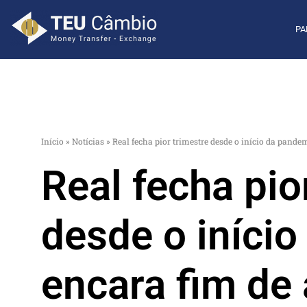
PA
Início
»
Notícias
»
Real fecha pior trimestre desde o início da pande
Real fecha pio
desde o iníci
encara fim de