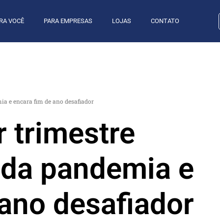
RA VOCÊ
PARA EMPRESAS
LOJAS
CONTATO
mia e encara fim de ano desafiador
r trimestre
o da pandemia e
 ano desafiador