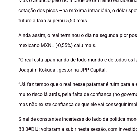
Mas o anúncio pelo BC à tarde de um leilão extraordi
cotação dos picos –na máxima intradiária, o dólar spot
futuro a taxa superou 5,50 reais.
Ainda assim, o real terminou o dia na segunda pior po
mexicano MXN= (-0,55%) caiu mais.
“O real está apanhando de todo mundo e de todos os lado
Joaquim Kokudai, gestor na JPP Capital.
“Já faz tempo que o real nesse patamar é ruim para a
muito risco lá atrás, pela falta de confiança (no gov
mas não existe confiança de que ele vai conseguir impl
Sinal de constantes incertezas do lado da política mone
B3 0#DIJ: voltaram a subir nesta sessão, com investi