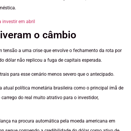
méstica.
investir em abril
tiveram o câmbio
m tensão a uma crise que envolve o fechamento da rota por
 dólar não replicou a fuga de capitais esperada.
trais para esse cenário menos severo que o antecipado.
a atual política monetária brasileira como o principal ímã de
arrego do real muito atrativo para o investidor,
udança na procura automática pela moeda americana em
mp segue corroendo a credibilidade do dólar como ativo de