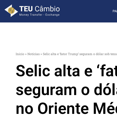
PA
Início
»
Notícias
»
Selic alta e ‘fator Trump’ seguram o dólar sob ten
Selic alta e ‘f
seguram o dól
no Oriente Méd