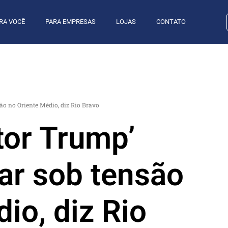
RA VOCÊ
PARA EMPRESAS
LOJAS
CONTATO
são no Oriente Médio, diz Rio Bravo
ator Trump’
ar sob tensão
io, diz Rio