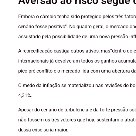
Aversão ao risco segue 
Embora o câmbio tenha sido protegido pelos três fator
cenário fosse positivo”. No quadro geral, o mercado obed
assustado pela possibilidade de uma nova pressão infl
A reprecificação castiga outros ativos, mas”dentro do e
internacionais já devolveram todos os ganhos acumulad
pico pré-conflito e o mercado lida com uma abertura da
O medo da inflação se materializou nas revisões do bo
4,31%.
Apesar do cenário de turbulência e da forte pressão sob
não fossem os três vetores que hoje sustentam o atrat
dessa crise seria maior.