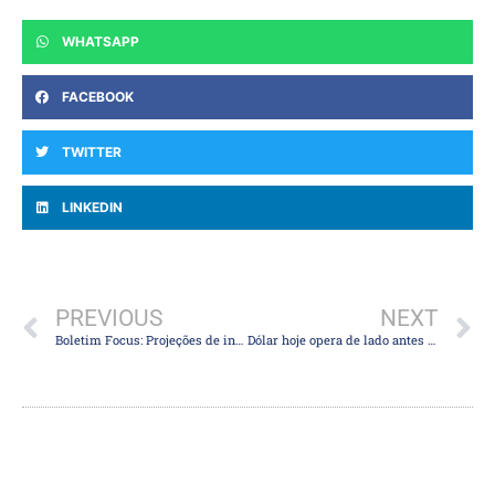
WHATSAPP
FACEBOOK
TWITTER
LINKEDIN
PREVIOUS
NEXT
Boletim Focus: Projeções de inflação para 2023 e 2024 caem e estimativas para o PIB avançam
Dólar hoje opera de lado antes de decisões do Federal Reserve e do Banco Central brasileiro