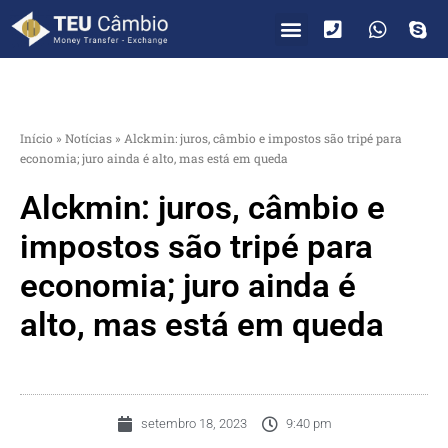
PARA VOCÊ
PARA EMPRESAS
Início
»
Notícias
»
Alckmin: juros, câmbio e impostos são tripé para
economia; juro ainda é alto, mas está em queda
Alckmin: juros, câmbio e
impostos são tripé para
economia; juro ainda é
alto, mas está em queda
setembro 18, 2023
9:40 pm