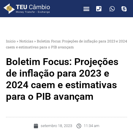
PARA VOCÊ
PARA EMPRESAS
Início
»
Notícias
»
Boletim Focus: Projeções de inflação para 2023 e 2024
caem e estimativas para o PIB avançam
Boletim Focus: Projeções
de inflação para 2023 e
2024 caem e estimativas
para o PIB avançam
setembro 18, 2023
11:34 am