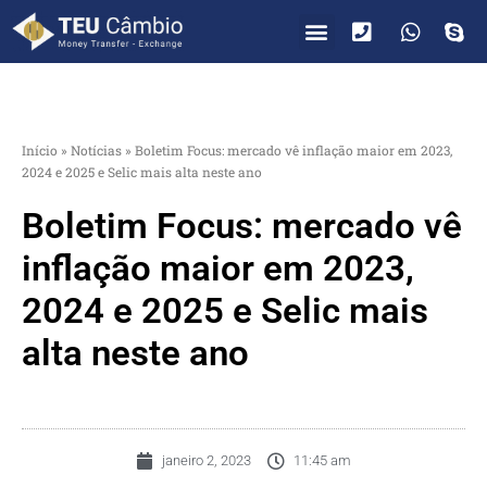
PARA VOCÊ
PARA EMPRESAS
Início
»
Notícias
»
Boletim Focus: mercado vê inflação maior em 2023,
2024 e 2025 e Selic mais alta neste ano
Boletim Focus: mercado vê
inflação maior em 2023,
2024 e 2025 e Selic mais
alta neste ano
janeiro 2, 2023
11:45 am