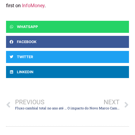
first on
InfoMoney
.
WHATSAPP
FACEBOOK
TWITTER
LINKEDIN
PREVIOUS
NEXT
Fluxo cambial total no ano até 23 de dezembro é positivo em US$ 13,789 bilhões
O impacto do Novo Marco Cambial sobre a remessa de dinheiro, câmbio turismo, conta em dólares e mais