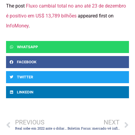
The post
Fluxo cambial total no ano até 23 de dezembro
é positivo em US$ 13,789 bilhões
appeared first on
InfoMoney
.
WHATSAPP
FACEBOOK
TWITTER
LINKEDIN
PREVIOUS
NEXT
Real sobe em 2022 ante o dólar e fica entre as melhores moedas emergentes: movimento seguirá em 2023?
Boletim Focus: mercado vê inflação maior em 2023, 2024 e 2025 e Selic mais alta neste ano