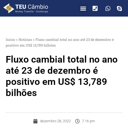
PARA VOCÊ
PARA EMPRESAS
Início
»
Notícias
»
Fluxo cambial total no ano até 23 de dezembro é
positivo em US$ 13,789 bilhões
Fluxo cambial total no ano
até 23 de dezembro é
positivo em US$ 13,789
bilhões
dezembro 28, 2022
7:16 pm