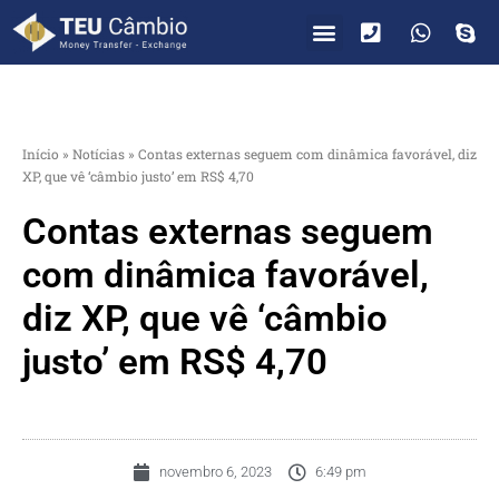
PARA VOCÊ
PARA EMPRESAS
Início
»
Notícias
»
Contas externas seguem com dinâmica favorável, diz
XP, que vê ‘câmbio justo’ em RS$ 4,70
Contas externas seguem
com dinâmica favorável,
diz XP, que vê ‘câmbio
justo’ em RS$ 4,70
novembro 6, 2023
6:49 pm