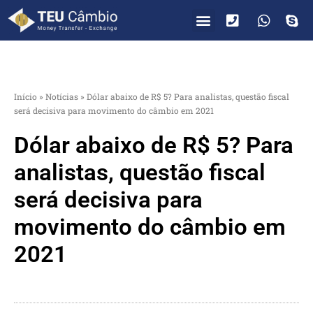
PARA VOCÊ
PARA EMPRESAS
Início
»
Notícias
»
Dólar abaixo de R$ 5? Para analistas, questão fiscal
será decisiva para movimento do câmbio em 2021
Dólar abaixo de R$ 5? Para
analistas, questão fiscal
será decisiva para
movimento do câmbio em
2021