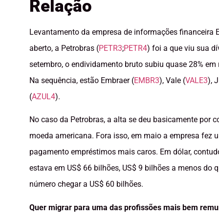
Relação
Levantamento da empresa de informações financeira E
aberto, a Petrobras (
PETR3
;
PETR4
) foi a que viu sua 
setembro, o endividamento bruto subiu quase 28% em r
Na sequência, estão Embraer (
EMBR3
), Vale (
VALE3
), 
(
AZUL4
).
No caso da Petrobras, a alta se deu basicamente por c
moeda americana. Fora isso, em maio a empresa fez um
pagamento empréstimos mais caros. Em dólar, contudo, 
estava em US$ 66 bilhões, US$ 9 bilhões a menos do qu
número chegar a US$ 60 bilhões.
Quer migrar para uma das profissões mais bem remune