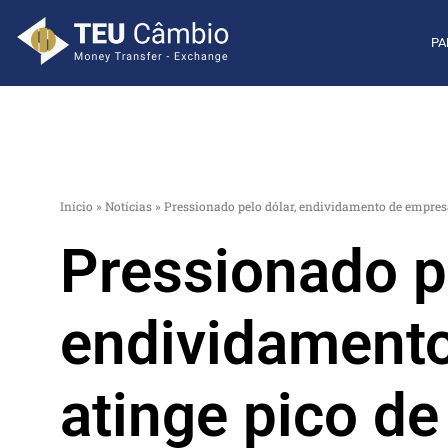
PA
Início
»
Notícias
»
Pressionado pelo dólar, endividamento de empresa
Pressionado pe
endividament
atinge pico de