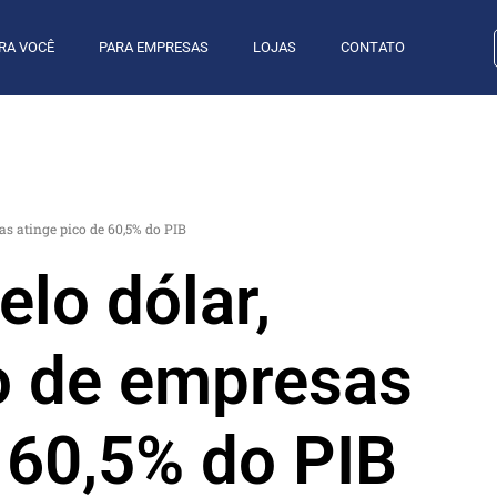
RA VOCÊ
PARA EMPRESAS
LOJAS
CONTATO
s atinge pico de 60,5% do PIB
lo dólar,
o de empresas
 60,5% do PIB