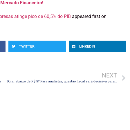
o Mercado Financeiro!
presas atinge pico de 60,5% do PIB
appeared first on
TWITTER
LINKEDIN
NEXT
a
Dólar abaixo de R$ 5? Para analistas, questão fiscal será decisiva para movimento do câmbio em 2021