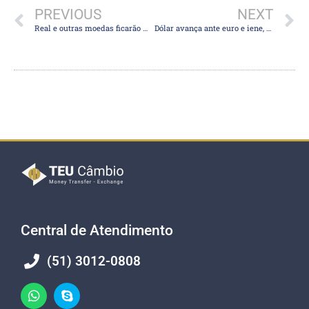
PREVIOUS
NEXT
Real e outras moedas ficarão mais atraentes para “carry trade”, diz Citi e JPMorgan
Dólar avança ante euro e iene, com dados em foco; iene renova mínimas em 34 anos
Central de Atendimento
(51) 3012-0808