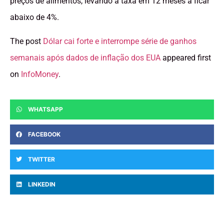
preços de alimentos, levando a taxa em 12 meses a ficar
abaixo de 4%.
The post
Dólar cai forte e interrompe série de ganhos
semanais após dados de inflação dos EUA
appeared first
on
InfoMoney
.
WHATSAPP
FACEBOOK
TWITTER
LINKEDIN