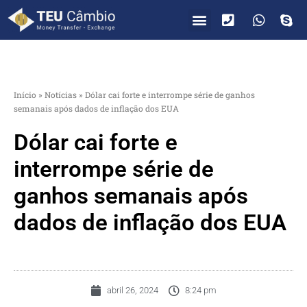
PARA VOCÊ
PARA EMPRESAS
Início
»
Notícias
»
Dólar cai forte e interrompe série de ganhos
semanais após dados de inflação dos EUA
Dólar cai forte e
interrompe série de
ganhos semanais após
dados de inflação dos EUA
abril 26, 2024
8:24 pm