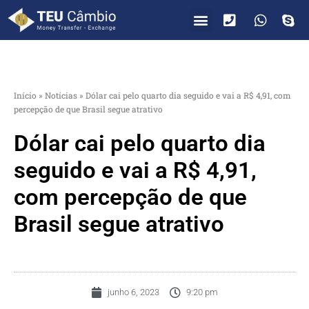
PARA VOCÊ
PARA EMPRESAS
Início
»
Notícias
»
Dólar cai pelo quarto dia seguido e vai a R$ 4,91, com
percepção de que Brasil segue atrativo
Dólar cai pelo quarto dia
seguido e vai a R$ 4,91,
com percepção de que
Brasil segue atrativo
junho 6, 2023
9:20 pm