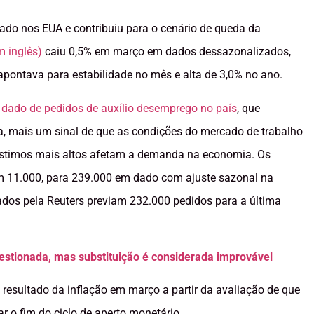
ado nos EUA e contribuiu para o cenário de queda da
m inglês)
caiu 0,5% em março em dados dessazonalizados,
 apontava para estabilidade no mês e alta de 3,0% no ano.
o
dado de pedidos de auxílio desemprego no país
, que
 mais um sinal de que as condições do mercado de trabalho
éstimos mais altos afetam a demanda na economia. Os
m 11.000, para 239.000 em dado com ajuste sazonal na
dos pela Reuters previam 232.000 pedidos para a última
estionada, mas substituição é considerada improvável
o resultado da inflação em março a partir da avaliação de que
r o fim do ciclo de aperto monetário.