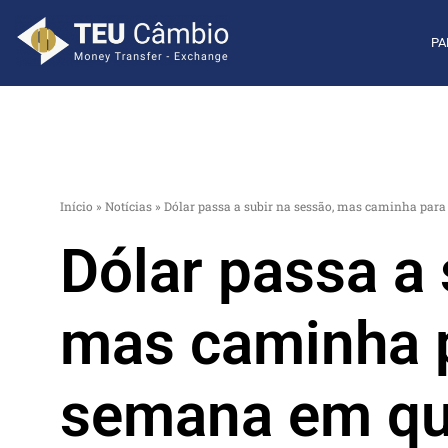
PA
Início
»
Notícias
»
Dólar passa a subir na sessão, mas caminha para
Dólar passa a 
mas caminha p
semana em qu