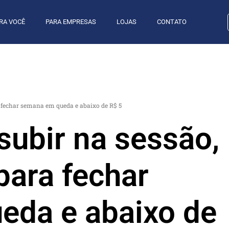
RA VOCÊ
PARA EMPRESAS
LOJAS
CONTATO
 fechar semana em queda e abaixo de R$ 5
subir na sessão,
ara fechar
eda e abaixo de