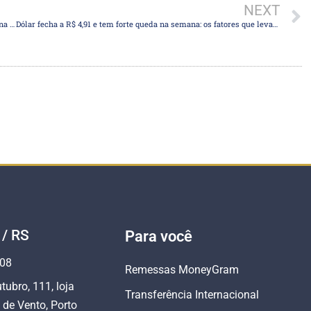
NEXT
Dólar tem leve variação na sessão, mas caminha para fechar semana em forte queda e abaixo de R$ 5
Dólar fecha a R$ 4,91 e tem forte queda na semana: os fatores que levaram a esse movimento e o que esperar
 / RS
Para você
808
Remessas MoneyGram
tubro, 111, loja
Transferência Internacional
 de Vento, Porto