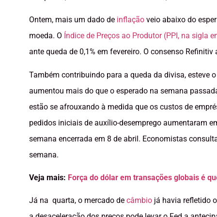
Ontem, mais um dado de
inflação
veio abaixo do esper
moeda. O
Índice de Preços ao Produtor (PPI, na sigla e
ante queda de 0,1% em fevereiro. O consenso Refinitiv
Também contribuindo para a queda da divisa, esteve 
aumentou mais do que o esperado na semana passada,
estão se afrouxando à medida que os custos de empr
pedidos iniciais de auxílio-desemprego aumentaram e
semana encerrada em 8 de abril. Economistas consulta
semana.
Veja mais:
Força do dólar em transações globais é qu
Já na quarta, o mercado de
câmbio
já havia refletido 
a desaceleração dos preços pode levar o Fed a antecipa